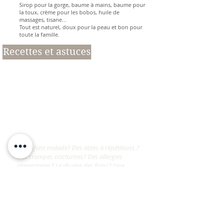
Sirop pour la gorge, baume à mains, baume pour
la toux, crème pour les bobos, huile de
massages, tisane...
Tout est naturel, doux pour la peau et bon pour
toute la famille.
Recettes et astuces
Un enfant malade? Des otites à répétitions ?
Des crampes nocturnes? Des allergies
alimentaires? Le rhume des foins? Une
fatigue qui ne passe pas? Des difficultés de
concentration?
Venez découvrir tous les secrets (ou
presque ...) pour soigner votre famille
naturellement en toute confiance.