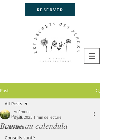
RESERVER
Post
All Posts
Anémone
All Posts
2 juil. 2025
1 min de lecture
Baume au calendula
Bien-être
Conseils santé